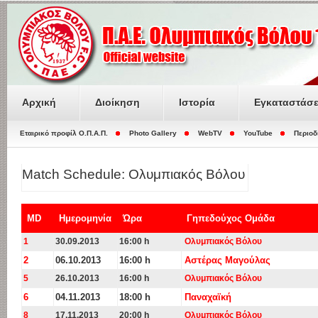
Αρχική
Διοίκηση
Ιστορία
Εγκαταστάσε
Εταιρικό προφίλ O.Π.Α.Π.
Photo Gallery
WebTV
YouTube
Περιοδ
Match Schedule: Ολυμπιακός Βόλου
MD
Ημερομηνία
Ώρα
Γηπεδούχος Ομάδα
1
30.09.2013
16:00 h
Ολυμπιακός Βόλου
2
06.10.2013
16:00 h
Αστέρας Μαγούλας
5
26.10.2013
16:00 h
Ολυμπιακός Βόλου
6
04.11.2013
18:00 h
Παναχαϊκή
8
17.11.2013
20:00 h
Ολυμπιακός Βόλου