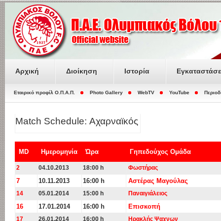
Αρχική
Διοίκηση
Ιστορία
Εγκαταστάσε
Εταιρικό προφίλ O.Π.Α.Π.
Photo Gallery
WebTV
YouTube
Περιοδ
Match Schedule: Αχαρναϊκός
MD
Ημερομηνία
Ώρα
Γηπεδούχος Ομάδα
2
04.10.2013
18:00 h
Φωστήρας
7
10.11.2013
16:00 h
Αστέρας Μαγούλας
14
05.01.2014
15:00 h
Παναιγιάλειος
16
17.01.2014
16:00 h
Επισκοπή
17
26.01.2014
16:00 h
Ηρακλής Ψαχνων