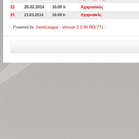
22
28.02.2014
16:00 h
Αχαρναϊκός
25
23.03.2014
16:00 h
Αχαρναϊκός
:: Powered by
JoomLeague
-
Version 2.0.84.f90c771
::