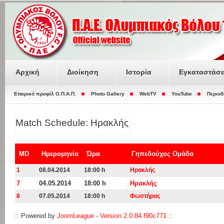
Αρχική
Διοίκηση
Ιστορία
Εγκαταστάσε
Εταιρικό προφίλ O.Π.Α.Π.
Photo Gallery
WebTV
YouTube
Περιοδ
Match Schedule: Ηρακλής
MD
Ημερομηνία
Ώρα
Γηπεδούχος Ομάδα
1
08.04.2014
18:00 h
Ηρακλής
7
04.05.2014
18:00 h
Ηρακλής
8
07.05.2014
18:00 h
Φωστήρας
:: Powered by
JoomLeague
-
Version 2.0.84.f90c771
::