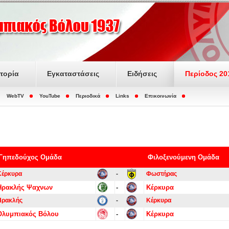
στορία
Εγκαταστάσεις
Ειδήσεις
Περίοδος 20
WebTV
YouTube
Περιοδικά
Links
Επικοινωνία
Γηπεδούχος Ομάδα
Φιλοξενούμενη Ομάδα
Κέρκυρα
-
Φωστήρας
Ηρακλής Ψαχνων
-
Κέρκυρα
Ηρακλής
-
Κέρκυρα
Ολυμπιακός Βόλου
-
Κέρκυρα