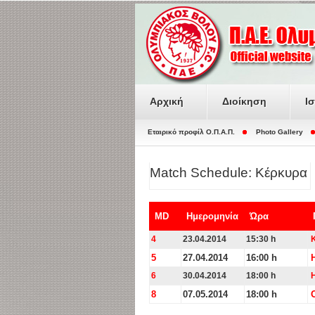
Αρχική
Διοίκηση
Ι
Εταιρικό προφίλ O.Π.Α.Π.
Photo Gallery
Match Schedule: Κέρκυρα
MD
Ημερομηνία
Ώρα
4
23.04.2014
15:30 h
5
27.04.2014
16:00 h
6
30.04.2014
18:00 h
8
07.05.2014
18:00 h