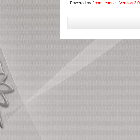
:: Powered by
JoomLeague
-
Version 2.