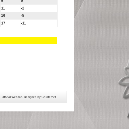
9
5
11
-2
16
-5
17
-11
 Official Website. Designed by GoInternet