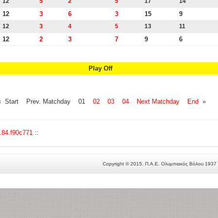
12
5
2
5
17
14
12
3
6
3
15
9
12
3
4
5
13
11
12
2
3
7
9
6
Play Off
« Start Prev. Matchday 01
02
03
04
Next Matchday
End
»
0.84.f90c771
::
Copyright © 2015. Π.Α.Ε. Ολυμπιακός Βόλου 1937 -