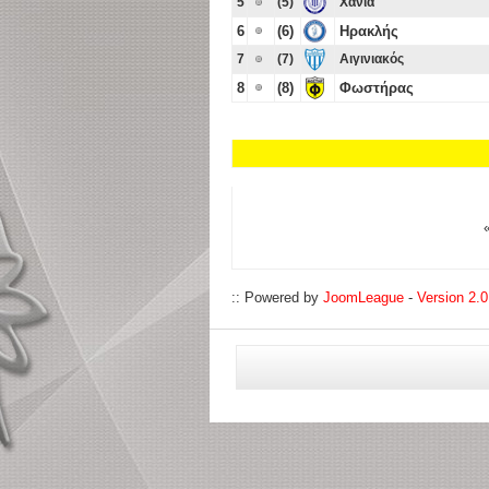
5
(5)
Χανιά
6
(6)
Ηρακλής
7
(7)
Αιγινιακός
8
(8)
Φωστήρας
:: Powered by
JoomLeague
-
Version 2.