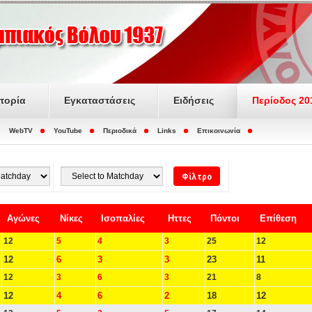
στορία
Εγκαταστάσεις
Ειδήσεις
Περίοδος 20
WebTV
YouTube
Περιοδικά
Links
Επικοινωνία
Αγώνες
Νίκες
Ισοπαλίες
Ηττες
Πόντοι
Επίθεση
12
5
4
3
25
12
12
6
3
3
23
11
12
3
6
3
21
8
12
4
6
2
18
12