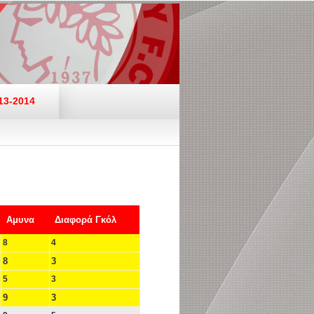
13-2014
Αμυνα
Διαφορά Γκόλ
8
4
8
3
5
3
9
3