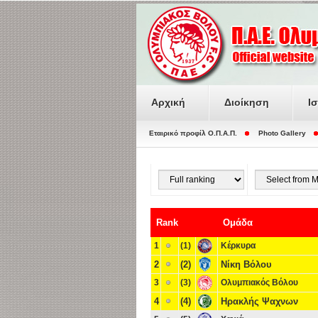
Αρχική
Διοίκηση
Ι
Εταιρικό προφίλ O.Π.Α.Π.
Photo Gallery
Rank
Ομάδα
1
(1)
Κέρκυρα
2
(2)
Νίκη Βόλου
3
(3)
Ολυμπιακός Βόλου
4
(4)
Ηρακλής Ψαχνων